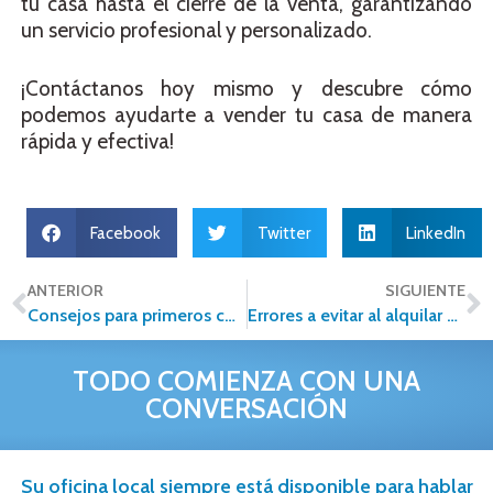
tu casa hasta el cierre de la venta, garantizando
un servicio profesional y personalizado.
¡Contáctanos hoy mismo y descubre cómo
podemos ayudarte a vender tu casa de manera
rápida y efectiva!
Facebook
Twitter
LinkedIn
ANTERIOR
SIGUIENTE
Consejos para primeros compradores de vivienda
Errores a evitar al alquilar una propiedad
TODO COMIENZA CON UNA
CONVERSACIÓN
Su oficina local siempre está disponible para hablar