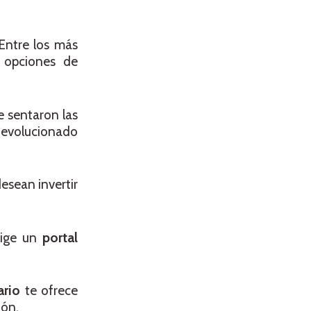
 Entre los más
 opciones de
e sentaron las
a evolucionado
esean invertir
lige un
portal
ario
te ofrece
ión.