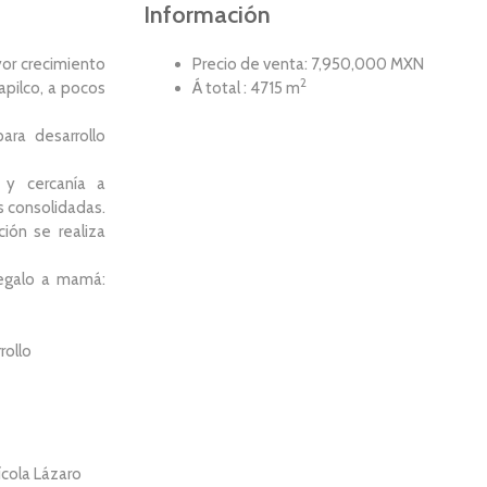
Información
yor crecimiento
Precio de venta: 7,950,000 MXN
2
apilco, a pocos
Á total : 4715 m
ara desarrollo
 y cercanía a
s consolidadas.
ión se realiza
regalo a mamá:
rollo
ícola Lázaro