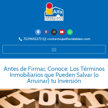
7229655273
contacto@alfavidabien.com
Antes de Firmar, Conoce: Los Términos
Inmobiliarios que Pueden Salvar (o
Arruinar) tu Inversión