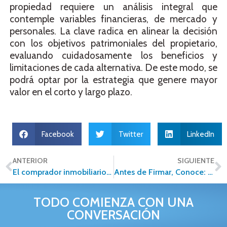
propiedad requiere un análisis integral que
contemple variables financieras, de mercado y
personales. La clave radica en alinear la decisión
con los objetivos patrimoniales del propietario,
evaluando cuidadosamente los beneficios y
limitaciones de cada alternativa. De este modo, se
podrá optar por la estrategia que genere mayor
valor en el corto y largo plazo.
Facebook
Twitter
LinkedIn
ANTERIOR
SIGUIENTE
El comprador inmobiliario digital en Cancún: claves para competir en 2026
Antes de Firmar, Conoce: Los Términos Inmobiliarios que Pueden Salvar (o Arruinar) tu Inversión
TODO COMIENZA CON UNA
CONVERSACIÓN